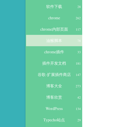
软件下载
28
chrome
262
chrome内部页面
117
油猴脚本
78
chrome插件
33
插件开发文档
181
谷歌-扩展插件商店
147
博客大全
273
博客欣赏
42
WordPress
134
Typecho站点
29