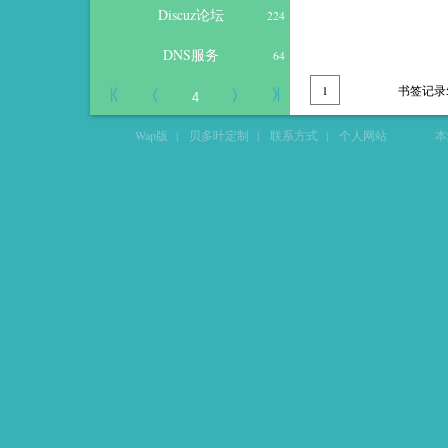
Discuz论坛
224
DNS服务
64
1
书签记录
Wap版
|
贝多叶定制
|
联系方式
|
个人网站
本站