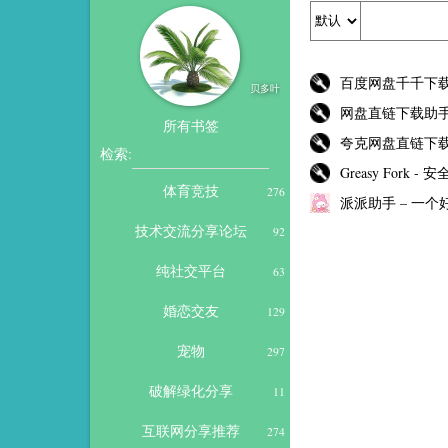
百度网盘千千下
贝多叶
网盘直链下载助
所有书签
夸克网盘直链下
检索:
Greasy For
体育竞技
276
派派助手 – 一个好
技术交流分享论坛
92
纯社交平台
63
婚恋交友
129
宠物
297
破解绿化分享
11
互联网分享推荐
274