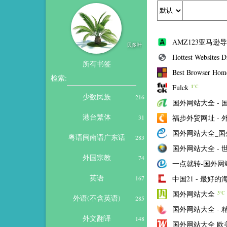
AMZ123亚马逊
贝多叶
Hottest Websites D
所有书签
Best Browser Home
检索:
Fulck
1℃
少数民族
216
国外网站大全 - 
港台繁体
福步外贸网址 -
31
国外网站大全_国
粤语闽南语广东话
283
国外网站大全 - 
外国宗教
74
一点就转-国外网
英语
中国21 - 最好
167
国外网站大全
3℃
外语(不含英语)
285
国外网站大全 -
外文翻译
148
国外网站大全 欧