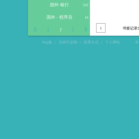
国外-银行
242
国外 - 程序员
16
1
书签记录2
Wap版
|
贝多叶定制
|
联系方式
|
个人网站
本站