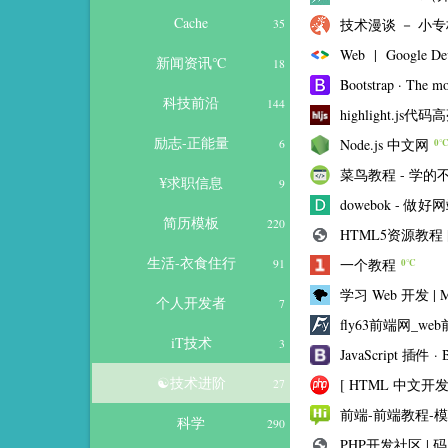
Cache
技术漫谈 － 小专
35
Web | Google 
新闻资讯℃
18
Bootstrap · The mo
科技前沿
144
highlight.js代码
励志-正能量
Node.js 中文网
6
0
菜鸟教程 - 学
¥求职信息
9
dowebok - 
简历模板
220
HTML5资源教程
生活-衣食住行
一个教程
91
0℃
学习 Web 开发 | 
个人开发者
7
fly63前端网_w
iT技术
3
JavaScript 插件 ·
☯技术进阶
[ HTML 中文开发
27
前端-前端教程-
科学
290
PHP开发社区 | 码