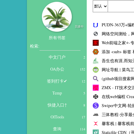
PUDN-363万+
贝多叶
网络空间测绘，网
所有书签
Web前端之家⭐-
检索:
添加 <sub> 标签 和
中文门户
2
吾生也有涯,而知无
OA办公
网址导航 | 菜鸟
152
(github项目搜索网站)G
签到打卡✔
12
ZMX - IT技术交流
Temp
5
在线web编程 Crea
快捷入口↑
Swiper中文网-
8
三体教程-分享最
OlTools
17
馨客栈 | 馨客栈
查询
114
Staticfile C