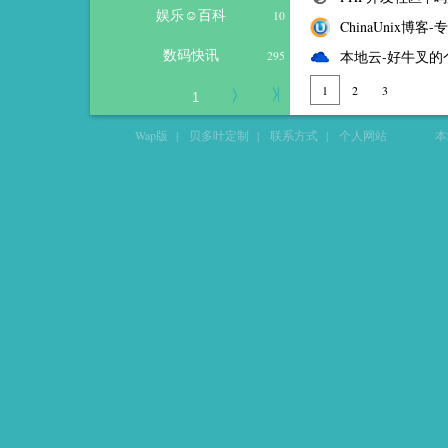
娱乐☺百科
10
ChinaUnix博客
数码快讯
本地云-好牛叉的
295
1
2
3
Wap版
|
贝多叶定制
|
联系方式
|
个人网站
本站