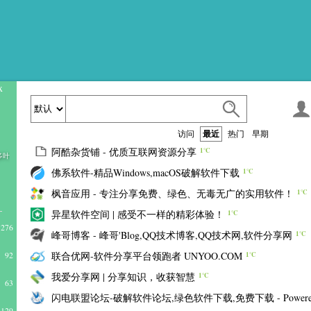
x
访问
最近
热门
早期
阿酷杂货铺 - 优质互联网资源分享
1℃
多叶
佛系软件-精品Windows,macOS破解软件下载
1℃
枫音应用 - 专注分享免费、绿色、无毒无广的实用软件！
1℃
异星软件空间 | 感受不一样的精彩体验！
1℃
276
峰哥博客 - 峰哥'Blog,QQ技术博客,QQ技术网,软件分享网
1℃
联合优网-软件分享平台领跑者 UNYOO.COM
92
1℃
我爱分享网 | 分享知识，收获智慧
1℃
63
闪电联盟论坛-破解软件论坛,绿色软件下载,免费下载 - Powere.
129