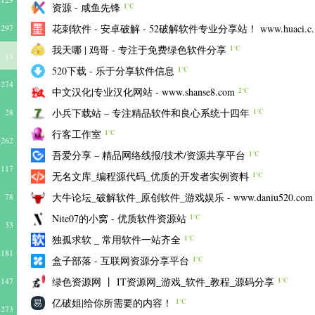
资源 - 咸鱼先锋
1℃
花刺软件 - 安卓破解 - 52破解软件专业分享站！ www.huaci.c..
297
我天哪 | 鸡哥 - 专注于免费绿色软件分享
1℃
11
520下载 - 乐于分享软件信息
1℃
274
中文汉化|专业汉化网站 - www.shanse8.com
2℃
小兵下载站 – 专注精品软件和良心系统十四年
28
1℃
行客工作室
1℃
262
吾爱分享 – 精品网络线报/技术/资源共享平台
1℃
117
无名文库_编程源代码_优质的开发者实例资料
1℃
大牛论坛_破解软件_原创软件_游戏娱乐 - www.daniu520.com
78
Nite07的小窝 - 优质软件资源站
1℃
33
独孤求软 _ 常用软件一站齐全
1℃
181
盒子部落 - 互联网资源分享平台
1℃
绿色资源网 丨 IT资源网_游戏_软件_教程_源码分享
147
1℃
亿破姐|给你所需要的内容！
1℃
273