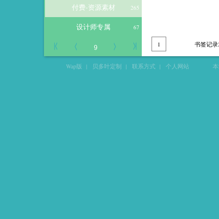
付费-资源素材
265
设计师专属
67
1
书签记录
Wap版
|
贝多叶定制
|
联系方式
|
个人网站
本站