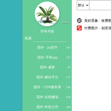
美好景象 - 收费
贝多叶
付费图片 - 创意项目
所有书签
检索:
国外 - pc软件
191
国外-手机app
237
国外-威客
55
国外-建站平台
177
国外 - CDN服务商
206
国外-在线赌场
218
国外-科技公司
260