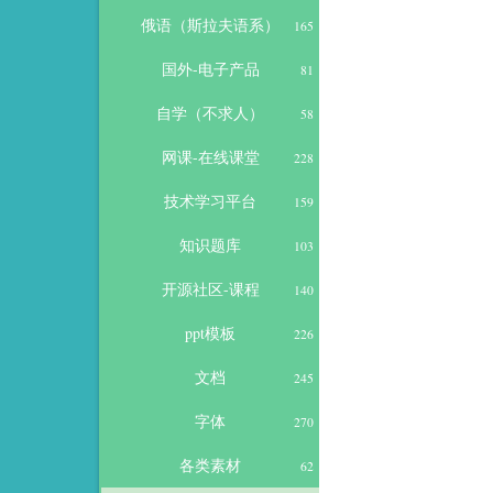
俄语（斯拉夫语系）
165
国外-电子产品
81
自学（不求人）
58
网课-在线课堂
228
技术学习平台
159
知识题库
103
开源社区-课程
140
ppt模板
226
文档
245
字体
270
各类素材
62