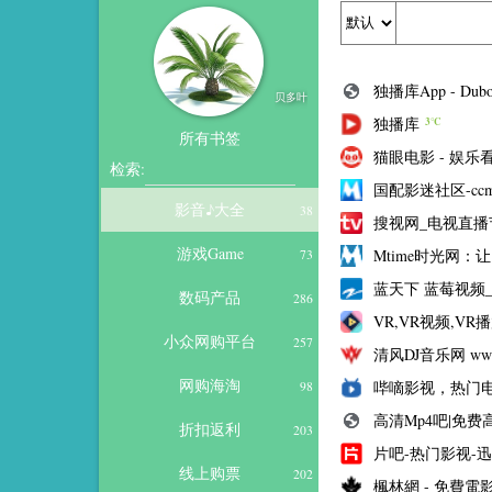
独播库App - Dub
贝多叶
独播库
3℃
所有书签
猫眼电影 - 娱乐
检索:
国配影迷社区-cc
影音♪大全
38
搜视网_电视直播节
游戏Game
Mtime时光网：
73
蓝天下 蓝莓视频
数码产品
286
VR,VR视频,VR
小众网购平台
257
清风DJ音乐网 www
网购海淘
哔嘀影视，热门电
98
高清Mp4吧|免费高清
折扣返利
203
片吧-热门影视-
线上购票
202
楓林網 - 免費