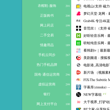
衣帽鞋-服饰
电视山(支持 磁力
201
梦幻天堂·龙网 - 最新
正版购书
200
Grab4K-专注4K
网上药店
199
音范丝 | （支持
二手交易
好听轻音乐网 -
288
听蛙纯音乐网 -
情趣用品
189
看韩剧tv｜最新
手机云同步
267
美剧频道 - 搜狐
热门手机品牌
电影港_高清电影下载
95
新片场 （视频素材
国有-通信运营商
296
FIX-The Subtitle 
虚拟运营商
299
字幕库(zimuku)
银行
NEW字幕组
161
1℃
大千视界_打驴
网上支付平台
100
BT之家-分享快乐