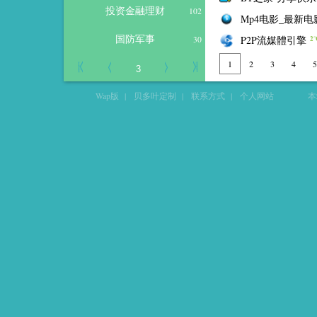
投资金融理财
102
Mp4电影_最新
国防军事
P2P流媒體引擎
30
2
1
2
3
4
5
Wap版
|
贝多叶定制
|
联系方式
|
个人网站
本站