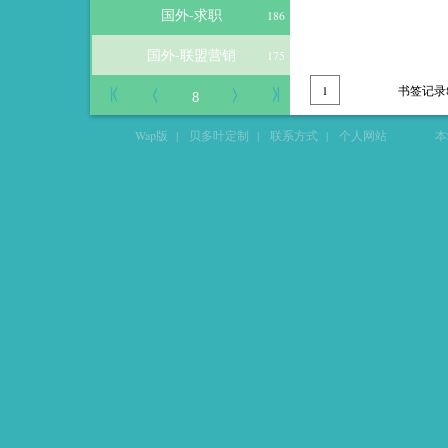
国外-求职
186
国外-联盟营销
175
1
书签记录
Wap版
|
贝多叶定制
|
联系方式
|
个人网站
本站