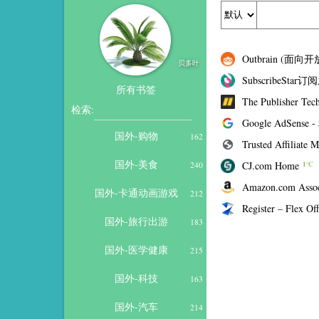
Outbrain (面向开
贝多叶
SubscribeStar
所有书签
The Publisher Tec
检索:
Google AdSe
国外-购物
162
Trusted Affiliate 
国外-美食
CJ.com Home
240
1℃
Amazon.com Associ
国外-卡通动画游戏
212
Register – Flex Off
国外-旅行出游
183
国外-医学健康
215
国外-科技
163
国外-汽车
214