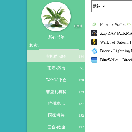
Phoenix Wallet
1℃
贝多叶
Zap ZAP.JACKM
所有书签
Wallet of Satoshi |
检索:
Breez - Lightning 
虚拟币-钱包
184
BlueWallet - Bitcoi
币圈-股市
71
WebOS平台
138
非盈利机构
139
杭州本地
187
国家机关
132
国企-政企
137