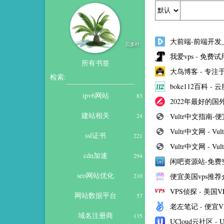
大前端-前端开发
贝多叶
我爱vps - 免费试用
所有书签
大鸟博客 - 专注
检索:
boke112百科 
ipv6网站
83
2022年最好的国
建站相关
Vultr中文指南-便
24
Vultr中文网 - Vu
ssl证书
221
Vultr中文网 - Vul
cdn加速
294
闲吧资源站-免费空
seo网站优化
便宜美国vps推荐介
210
VPS侦探 - 美国
网站数据平台
57
老左笔记 - 便宜
域名注册商
135
UCloud云社区 -