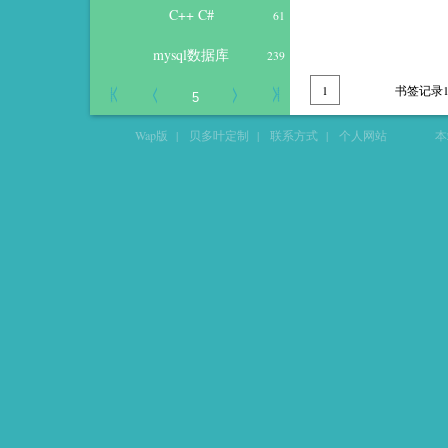
C++ C#
61
mysql数据库
239
1
书签记录1
Wap版
|
贝多叶定制
|
联系方式
|
个人网站
本站