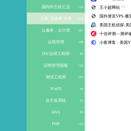
国内外主机汇总
王小超网站
116
1℃
国外便宜VPS-搬瓦工
主机-优惠券 评测
234
美国主机侦探-美
云服务，云计算
107
十佳评测---测
运维管理
小夜博客 - 美国V
198
IDC运维工程师
99
运维管理面板
118
测试工程师
255
WinPE
90
自主装系统
93
JAVA
59
PHP
119