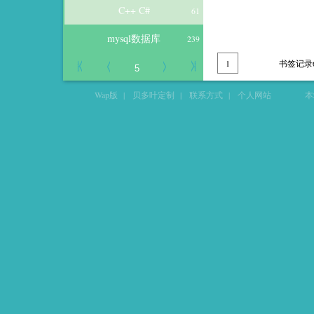
C++ C#
61
mysql数据库
239
1
书签记录
Wap版
|
贝多叶定制
|
联系方式
|
个人网站
本站