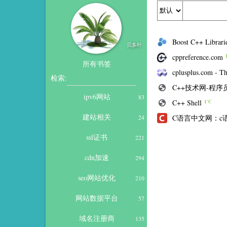
Boost C++ Librari
贝多叶
cppreference.com
所有书签
cplusplus.com - T
检索:
C++技术网-程
ipv6网站
83
C++ Shell
1℃
建站相关
C语言中文网：c
24
ssl证书
221
cdn加速
294
seo网站优化
210
网站数据平台
57
域名注册商
135