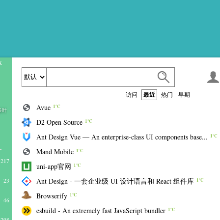
x
访问
最近
热门
早期
Avue
1℃
多叶
D2 Open Source
1℃
Ant Design Vue — An enterprise-class UI components base...
1℃
Mand Mobile
1℃
217
uni-app官网
1℃
Ant Design - 一套企业级 UI 设计语言和 React 组件库
23
1℃
Browserify
1℃
46
esbuild - An extremely fast JavaScript bundler
1℃
298