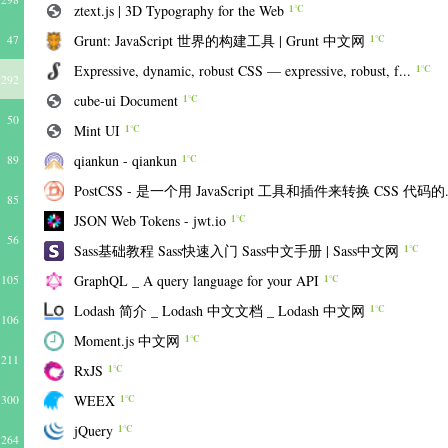
ztext.js | 3D Typography for the Web
1℃
Grunt: JavaScript 世界的构建工具 | Grunt 中文网
47
1℃
Expressive, dynamic, robust CSS — expressive, robust, f...
1℃
292
cube-ui Document
1℃
50
Mint UI
1℃
qiankun - qiankun
89
1℃
PostCSS - 是一个用 JavaScript 工具和插件来转换 CSS 代码的.
85
JSON Web Tokens - jwt.io
1℃
56
Sass基础教程 Sass快速入门 Sass中文手册 | Sass中文网
1℃
GraphQL _ A query language for your API
105
1℃
Lodash 简介 _ Lodash 中文文档 _ Lodash 中文网
1℃
106
Moment.js 中文网
1℃
211
RxJS
1℃
WEEX
300
1℃
jQuery
1℃
264