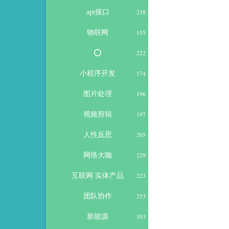
api接口
238
物联网
155
⭕
222
小程序开发
174
图片处理
196
视频剪辑
197
人性反思
205
网络大咖
229
互联网 实体产品
223
团队协作
253
新能源
303