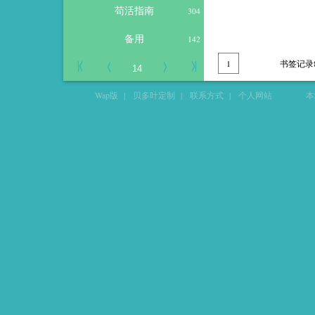
苟活指南
304
备用
142
1
书签记录
Wap版
|
贝多叶定制
|
联系方式
|
个人网站
本站