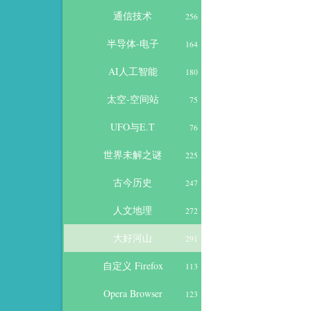
通信技术
256
半导体-电子
164
AI人工智能
180
太空-空间站
75
UFO与E.T
76
世界未解之谜
225
古今历史
247
人文地理
272
大好河山
291
自定义 Firefox
113
Opera Browser
123