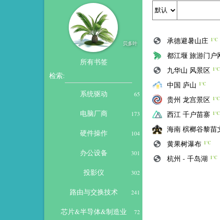
承德避暑山庄
1℃
贝多叶
都江堰 旅游门户
所有书签
九华山 风景区
1℃
检索:
中国 庐山
1℃
系统驱动
65
贵州 龙宫景区
1℃
电脑厂商
西江 千户苗寨
173
1℃
海南 槟榔谷黎苗
硬件操作
104
黄果树瀑布
1℃
办公设备
301
杭州 - 千岛湖
1℃
投影仪
302
路由与交换技术
241
芯片&半导体&制造业
72