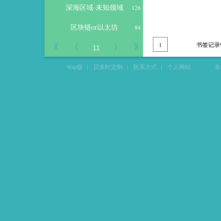
深海区域-未知领域
126
区块链or以太坊
84
1
书签记录
Wap版
|
贝多叶定制
|
联系方式
|
个人网站
本站